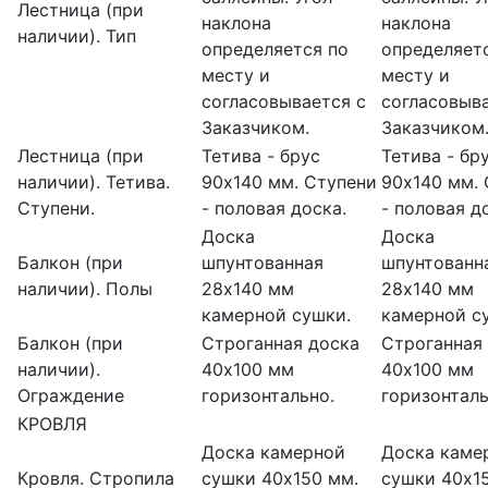
Лестница (при
наклона
наклона
наличии). Тип
определяется по
определяет
месту и
месту и
согласовывается с
согласовыва
Заказчиком.
Заказчиком
Лестница (при
Тетива - брус
Тетива - бр
наличии). Тетива.
90х140 мм. Ступени
90х140 мм.
Ступени.
- половая доска.
- половая д
Доска
Доска
Балкон (при
шпунтованная
шпунтованн
наличии). Полы
28х140 мм
28х140 мм
камерной сушки.
камерной с
Балкон (при
Строганная доска
Строганная
наличии).
40х100 мм
40х100 мм
Ограждение
горизонтально.
горизонталь
КРОВЛЯ
Доска камерной
Доска каме
Кровля. Стропила
сушки 40х150 мм.
сушки 40х1