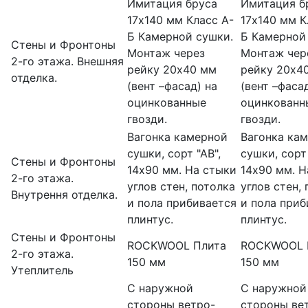
Имитация бруса
Имитация б
17х140 мм Класс А-
17х140 мм К
Б Камерной сушки.
Б Камерной
Стены и Фронтоны
Монтаж через
Монтаж чер
2-го этажа. Внешняя
рейку 20х40 мм
рейку 20х4
отделка.
(вент –фасад) на
(вент –фаса
оцинкованные
оцинкованн
гвозди.
гвозди.
Вагонка камерной
Вагонка ка
сушки, сорт "АВ",
сушки, сорт 
Стены и Фронтоны
14х90 мм. На стыки
14х90 мм. Н
2-го этажа.
углов стен, потолка
углов стен,
Внутрення отделка.
и пола прибивается
и пола приб
плинтус.
плинтус.
Стены и Фронтоны
ROCKWOOL Плита
ROCKWOOL 
2-го этажа.
150 мм
150 мм
Утеплитель
С наружной
С наружной
стороны ветро-
стороны ве