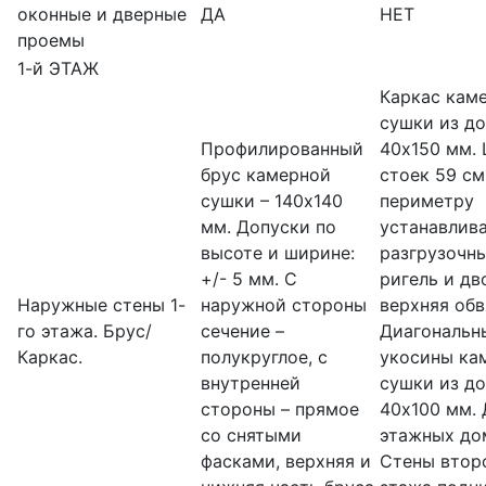
оконные и дверные
ДА
НЕТ
проемы
1-й ЭТАЖ
Каркас кам
сушки из д
Профилированный
40х150 мм.
брус камерной
стоек 59 см
сушки – 140х140
периметру
мм. Допуски по
устанавлив
высоте и ширине:
разгрузочн
+/- 5 мм. С
ригель и дв
Наружные стены 1-
наружной стороны
верхняя обв
го этажа. Брус/
сечение –
Диагональн
Каркас.
полукруглое, с
укосины ка
внутренней
сушки из д
стороны – прямое
40х100 мм. 
со снятыми
этажных до
фасками, верхняя и
Стены втор