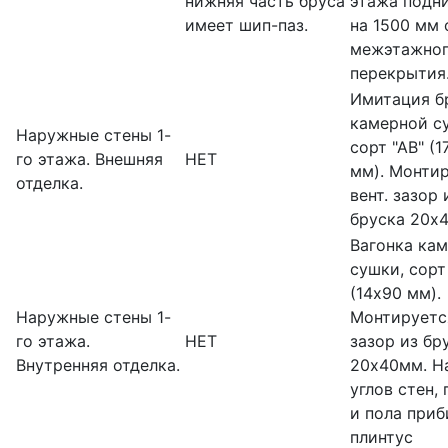
нижняя часть бруса
этажа подн
имеет шип-паз.
на 1500 мм 
межэтажно
перекрытия
Имитация б
камерной с
Наружные стены 1-
сорт "АВ" (1
го этажа. Внешняя
НЕТ
мм). Монти
отделка.
вент. зазор 
бруска 20х
Вагонка ка
сушки, сорт
(14х90 мм).
Наружные стены 1-
Монтируется
го этажа.
НЕТ
зазор из бр
Внутренняя отделка.
20х40мм. Н
углов стен,
и пола приб
плинтус