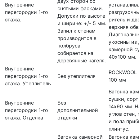
двух сторон со
Внутренние
устанавлив
снятыми фасками.
перегородки 1-го
разгрузочн
Допуски по высоте
этажа.
ригель и дв
и ширине: +/- 5 мм.
верхняя обв
Запил к стенам
Диагональн
производится в
укосины из
полбруса,
камерной с
собирается на
40х100 мм.
деревянные нагеля.
Внутренние
ROCKWOOL 
перегородки 1-го
Без утеплителя
100 мм
этажа. Утеплитель
Вагонка ка
сушки, сорт 
Внутренние
Без
14х90 мм. Н
перегородки 1-го
дополнительной
углов стен,
этажа. Отделка
отделки
и пола приб
плинтус.
Вагонка камерной
Вагонка ка