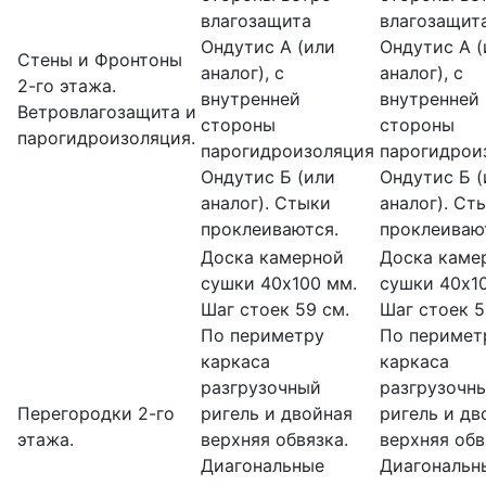
влагозащита
влагозащит
Ондутис А (или
Ондутис А (
Стены и Фронтоны
аналог), с
аналог), с
2-го этажа.
внутренней
внутренней
Ветровлагозащита и
стороны
стороны
парогидроизоляция.
парогидроизоляция
парогидрои
Ондутис Б (или
Ондутис Б (
аналог). Стыки
аналог). Ст
проклеиваются.
проклеиваю
Доска камерной
Доска каме
сушки 40х100 мм.
сушки 40х1
Шаг стоек 59 см.
Шаг стоек 5
По периметру
По перимет
каркаса
каркаса
разгрузочный
разгрузочн
Перегородки 2-го
ригель и двойная
ригель и дв
этажа.
верхняя обвязка.
верхняя обв
Диагональные
Диагональн