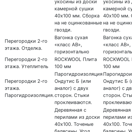
укосины из доски
укосины из
камерной сушки
камерной с
40х100 мм. Сборка
40х100 мм.
на не оцинкованные
на не оцин
гвозди.
гвозди.
Вагонка сухая
Вагонка сух
Перегородки 2-го
«класс АВ»,
«класс АВ»,
этажа. Отделка.
горизонтально
горизонтал
Перегородки 2-го
ROCKWOOL Плита
ROCKWOOL 
этажа. Утеплитель
100 мм
100 мм
Парогидроизоляция
Парогидрои
Перегородки 2-го
Ондутис Б (или
Ондутис Б (
этажа.
аналог) с двух
аналог) с д
Парогидроизоляция.
сторон. Стыки
сторон. Ст
проклеиваются.
проклеиваю
Деревянная с
Деревянная
перилами из доски
перилами и
40х100. Точеные
40х100. Точ
балясины. Угол
балясины. У