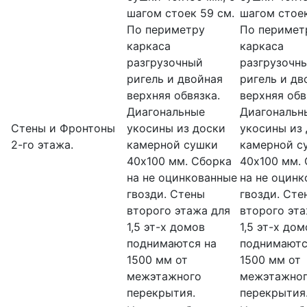
шагом стоек 59 см.
шагом стоек
По периметру
По перимет
каркаса
каркаса
разгрузочный
разгрузочн
ригель и двойная
ригель и дв
верхняя обвязка.
верхняя обв
Диагональные
Диагональн
Стены и Фронтоны
укосины из доски
укосины из
2-го этажа.
камерной сушки
камерной с
40х100 мм. Сборка
40х100 мм.
на не оцинкованные
на не оцин
гвозди. Стены
гвозди. Сте
второго этажа для
второго эта
1,5 эт-х домов
1,5 эт-х дом
поднимаются на
поднимаютс
1500 мм от
1500 мм от
межэтажного
межэтажно
перекрытия.
перекрытия