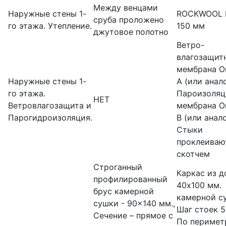
Между венцами
Наружные стены 1-
ROCKWOOL 
сруба проложено
го этажа. Утепление.
150 мм
джутовое полотно
Ветро-
влагозащит
мембрана О
Наружные стены 1-
А (или анало
го этажа.
Пароизоляц
НЕТ
Ветровлагозащита и
мембрана О
Парогидроизоляция.
В (или анало
Стыки
проклеиваю
скотчем
Строганный
Каркас из д
профилированный
40х100 мм.
брус камерной
камерной с
сушки - 90×140 мм.,
Шаг стоек 5
Cечение – прямое с
По перимет