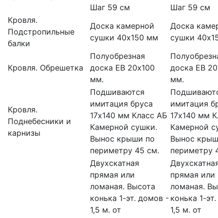
Шаг 59 см
Шаг 59 см
Кровля.
Доска камерной
Доска каме
Подстропильные
сушки 40х150 мм
сушки 40х1
балки
Полуобрезная
Полуобрезн
Кровля. Обрешетка
доска ЕВ 20х100
доска ЕВ 20
мм.
мм.
Подшиваются
Подшивают
имитация бруса
имитация б
Кровля.
17х140 мм Класс АБ
17х140 мм К
Поднебесники и
Камерной сушки.
Камерной с
карнизы
Вынос крыши по
Вынос крыш
периметру 45 см.
периметру 4
Двухскатная
Двухскатна
прямая или
прямая или
ломаная. Высота
ломаная. В
конька 1-эт. домов -
конька 1-эт.
1,5 м. от
1,5 м. от