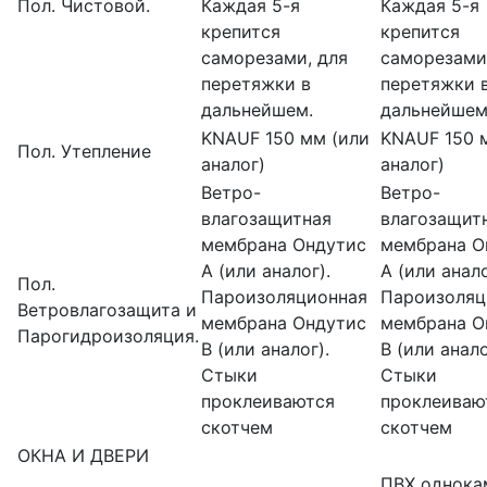
Пол. Чистовой.
Каждая 5-я
Каждая 5-я
крепится
крепится
саморезами, для
саморезами
перетяжки в
перетяжки 
дальнейшем.
дальнейшем
KNAUF 150 мм (или
KNAUF 150 
Пол. Утепление
аналог)
аналог)
Ветро-
Ветро-
влагозащитная
влагозащит
мембрана Ондутис
мембрана О
А (или аналог).
А (или анало
Пол.
Пароизоляционная
Пароизоляц
Ветровлагозащита и
мембрана Ондутис
мембрана О
Парогидроизоляция.
В (или аналог).
В (или анало
Стыки
Стыки
проклеиваются
проклеиваю
скотчем
скотчем
ОКНА И ДВЕРИ
ПВХ однока