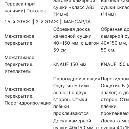
Вагонка камерной
Вагонка ка
Терраса (при
сушки «класс АВ»
сушки «кла
наличии).Потолок
(14мм)
(14мм)
1,5-й ЭТАЖ || 2-й ЭТАЖ || МАНСАРДА
Обрезная доска
Обрезная д
Межэтажное
камерной сушки
камерной с
перекрытие
40×150 мм, с шагом
40×150 мм,
59 см.
59 см.
Межэтажное
перекрытие.
KNAUF 150 мм
KNAUF 150 
Утеплитель
Парогидроизоляция
Парогидрои
Ондутис Б (или
Ондутис Б (
Межэтажное
аналог) с двух
аналог) с д
перекрытие.
сторон. Стыки
сторон. Ст
Парогидроизоляция.
плёнки
плёнки
проклеиваются
проклеиваю
Доска камерной
Доска каме
сушки 40х150 мм, с
сушки 40х15