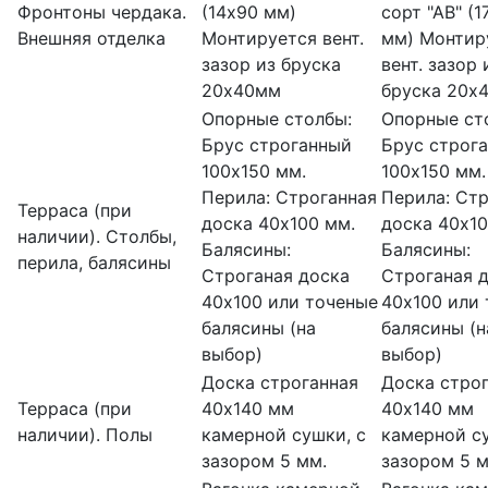
Фронтоны чердака.
(14х90 мм)
сорт "АВ" (1
Внешняя отделка
Монтируется вент.
мм) Монтир
зазор из бруска
вент. зазор 
20х40мм
бруска 20х
Опорные столбы:
Опорные ст
Брус строганный
Брус строг
100х150 мм.
100х150 мм.
Перила: Строганная
Перила: Ст
Терраса (при
доска 40х100 мм.
доска 40х10
наличии). Столбы,
Балясины:
Балясины:
перила, балясины
Строганая доска
Строганая 
40х100 или точеные
40х100 или
балясины (на
балясины (н
выбор)
выбор)
Доска строганная
Доска стро
Терраса (при
40х140 мм
40х140 мм
наличии). Полы
камерной сушки, с
камерной су
зазором 5 мм.
зазором 5 м