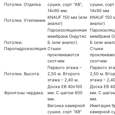
Потолки. Отделка
сушки, сорт "АВ",
сушки, сорт 
14х90 мм.
14х90 мм.
KNAUF 150 мм (или
KNAUF 150 
Потолки. Утепление.
аналог)
аналог)
Пароизоляционная
Пароизоляц
мембрана Ондутис
мембрана О
Потолки.
Б (или аналог).
Б (или анало
Парогидроизоляция.
Стыки
Стыки
проклеиваются
проклеиваю
скотчем
скотчем
Первого этажа –
Первого эта
Потолки. Высота.
2,50 м. Второго
2,50 м. Вто
этажа – 2,40 м.
этажа – 2,40
Доска ЕВ 40х100
Доска ЕВ 4
Фронтоны чердака.
мм. С шагом 600
мм. С шаго
мм.
мм.
Вагонка камерной
Имитация б
сушки, сорт "АВ"
камерной с