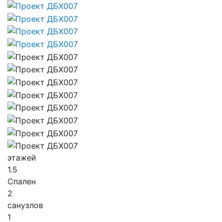
этажей
1.5
Спален
2
санузлов
1